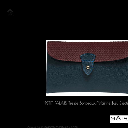
Accueil
Collection
Look Book
PETIT PALAIS Tressé Bordeaux/Marine Bleu Eléct
Copyright
©
MAISON THOMAS -
2026